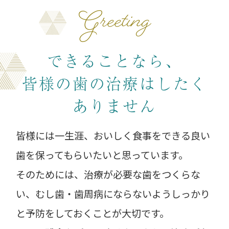
は機器の故障の可能性がありますので、ご
Greeting
利用をお控えいただきますようお願い致し
ます
できることなら、
2025.07.04
【お盆休みの休診日のお知らせ】
皆様の歯の治療はしたく
8/10(日)~8/14(木)まで休診いたします。
ありません
日曜・祝日は通常通り休診となります。
休診中は緊急で診察をご希望される方は、
皆様には一生涯、おいしく食事をできる良い
愛知県緊急医療情報センターへお問い合わ
せをお願いいたします。
歯を
保ってもらいたいと思っています。
そのためには、治療が必要な歯をつくらな
2025.04.20
い、
むし歯・歯周病にならないようしっかり
【ゴールデンウィークの休診日のお知ら
せ】
と予防をしておくことが大切です。
5/3(土)~5/6(火)まで休診いたします。