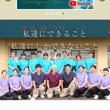
します。
休診中に緊急で診察をご希望される方は、
愛知県緊急医療情報センターへお問い合わ
せをお願いいたします。
私達にできること
2025.11.20
私達にしかできないこと
クレジットカード決済の導入のお知らせ
この度、レジシステムの変更に伴いすべて
のお支払いにおきまして、クレジットカー
ド決済のご利用が可能となりました
お支払方法については自動精算レジにてお
選びいただけます。
ご利用いただけるブランドの制限はござい
ませんが、金属製のカードの差し込み決済