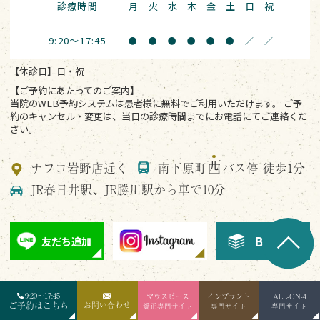
診療時間
月
火
水
木
金
土
日
祝
9:20～17:45
●
●
●
●
●
●
／
／
【休診日】日・祝
【ご予約にあたってのご案内】
当院のWEB予約システムは患者様に無料でご利用いただけます。 ご予
約のキャンセル・変更は、当日の診療時間までにお電話にて
ご連絡くだ
さい。
西
ナフコ岩野店近く
南下原町
バス停 徒歩1分
JR春日井駅、JR勝川駅から車で10分
BLOG
友だち追加
9:20～17:45
マウスピース
インプラント
ALL-ON-4
ご予約はこちら
お問い合わせ
矯正専門サイト
専門サイト
専門サイト