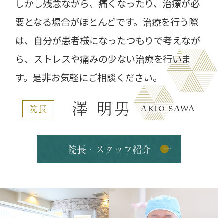
しかし残念ながら、痛くなったり、治療が必
日曜・祝日は通常通り休診となります。
要となる場合がほとんどです。
治療を行う際
休診中は緊急で診察をご希望される方は、
は、自分が患者様になったつもりで考えなが
愛知県緊急医療情報センターへお問い合わ
せをお願いいたします。
ら、
ストレスや痛みの少ない治療を行いま
す。
是非お気軽にご相談ください。
澤 明男
院長
AKIO SAWA
院長・スタッフ紹介