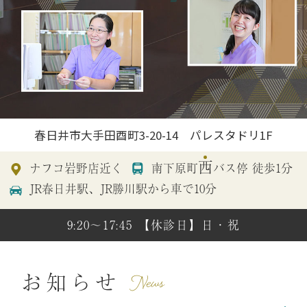
春日井市大手田酉町3-20-14 パレスタドリ1F
西
ナフコ岩野店近く
南下原町
バス停 徒歩1分
JR春日井駅、JR勝川駅から車で10分
9:20～17:45
【休診日】日・祝
News
お知らせ